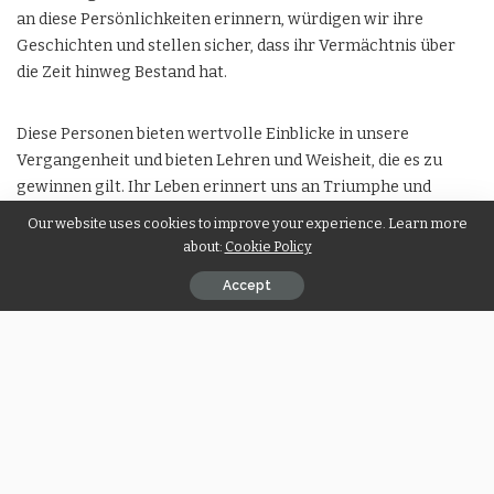
an diese Persönlichkeiten erinnern, würdigen wir ihre
Geschichten und stellen sicher, dass ihr Vermächtnis über
die Zeit hinweg Bestand hat.
Diese Personen bieten wertvolle Einblicke in unsere
Vergangenheit und bieten Lehren und Weisheit, die es zu
gewinnen gilt. Ihr Leben erinnert uns an Triumphe und
Misserfolge und führt uns in eine bessere Zukunft. Das
Our website uses cookies to improve your experience. Learn more
Studium historischer Persönlichkeiten hilft uns zu
about:
Cookie Policy
verstehen, woher wir kommen und wie weit wir gekommen
Accept
sind.
Darüber hinaus feiern wir Vielfalt und Inklusivität in der
Geschichte, indem wir diese Persönlichkeiten anerkennen
und gedenken. Jeder Einzelne bringt eine einzigartige
Perspektive ein und bereichert unser kollektives Erbe. Wenn
wir uns an historische Statistiken erinnern, können wir uns
auf unterschiedliche Kulturen, Ideologien und Erfahrungen