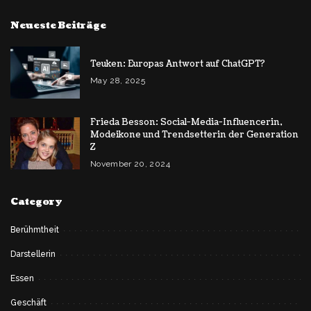
Neueste Beiträge
Teuken: Europas Antwort auf ChatGPT?
May 28, 2025
Frieda Besson: Social-Media-Influencerin,
Modeikone und Trendsetterin der Generation
Z
November 20, 2024
Category
Berühmtheit
Darstellerin
Essen
Geschäft