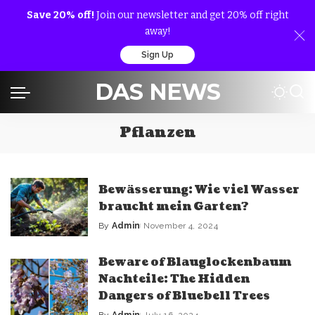
Save 20% off!
Join our newsletter and get 20% off right
away!
Sign Up
DAS NEWS
Pflanzen
Bewässerung: Wie viel Wasser
braucht mein Garten?
By
Admin
November 4, 2024
Beware of Blauglockenbaum
Nachteile: The Hidden
Dangers of Bluebell Trees
By
Admin
July 16, 2024