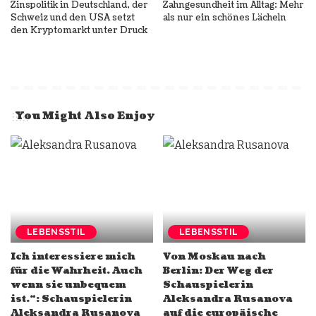
Zinspolitik in Deutschland, der
Zahngesundheit im Alltag: Mehr
Schweiz und den USA setzt
als nur ein schönes Lächeln
den Kryptomarkt unter Druck
You Might Also Enjoy
LEBENSSTIL
LEBENSSTIL
Ich interessiere mich
Von Moskau nach
für die Wahrheit. Auch
Berlin: Der Weg der
wenn sie unbequem
Schauspielerin
ist.“: Schauspielerin
Aleksandra Rusanova
Aleksandra Rusanova
auf die europäische