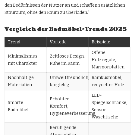
den Bedürfnissen der Nutzer an und schaffen zusätzlichen
Stauraum, ohne den Raum zu überladen.“
Vergleich der Badmöbel-Trends 2025
Trend
Vorteile
Beispiele
Offene
Minimalismus
Zeitloses Design,
Holzregale,
mit Charakter
Ruhe im Raum
Marmorplatten
Nachhaltige
Umweltfreundlich,
Bambusmöbel,
Materialien
langlebig
recyceltes Holz
LED-
Erhöhter
Smarte
Spiegelschränke,
Komfort,
Badmöbel
Sensor-
Hygieneverbesserung
Waschtische
Beruhigende
Atmosphäre,