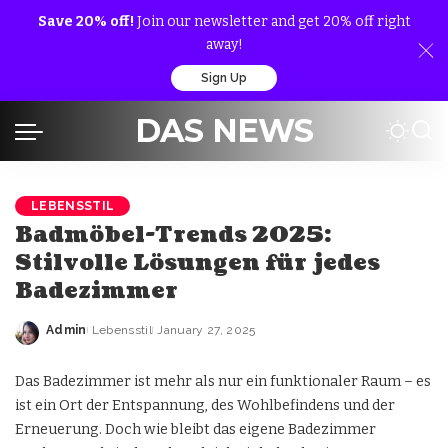
Save 20% off!
Join our newsletter and get 20% off right
away!
Sign Up
DAS NEWS
LEBENSSTIL
Badmöbel-Trends 2025:
Stilvolle Lösungen für jedes
Badezimmer
Admin
Lebensstil
January 27, 2025
Das Badezimmer ist mehr als nur ein funktionaler Raum – es
ist ein Ort der Entspannung, des Wohlbefindens und der
Erneuerung. Doch wie bleibt das eigene Badezimmer