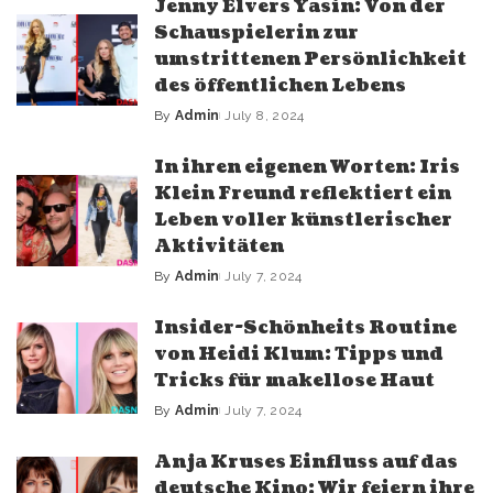
Jenny Elvers Yasin: Von der
Schauspielerin zur
umstrittenen Persönlichkeit
des öffentlichen Lebens
By
Admin
July 8, 2024
In ihren eigenen Worten: Iris
Klein Freund reflektiert ein
Leben voller künstlerischer
Aktivitäten
By
Admin
July 7, 2024
Insider-Schönheits Routine
von Heidi Klum: Tipps und
Tricks für makellose Haut
By
Admin
July 7, 2024
Anja Kruses Einfluss auf das
deutsche Kino: Wir feiern ihre