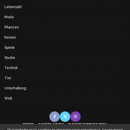
Lebensstil
Mode
Pflanzen
Reisen
Spiele
Studie
Technik
Tier
Unterhaltung
Welt
HEIM
CONTACT US
KONTAKTIERE UNS
Our website uses cookies to improve your experience. Learn more