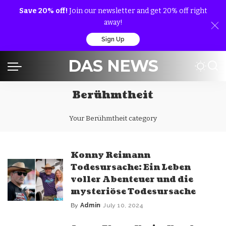
Save 20% off!
Join our newsletter and get 20% off right
away!
Sign Up
DAS NEWS
Berühmtheit
Your Berühmtheit category
Konny Reimann
Todesursache: Ein Leben
voller Abenteuer und die
mysteriöse Todesursache
By
Admin
July 10, 2024