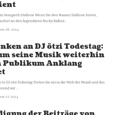
ient
in Seargeoh Stallone Wenn Sie den Namen Stallone hören,
sofort an den legendären Rocky Balboa
...
une 28, 2024
nken an DJ ötzi Todestag:
m seine Musik weiterhin
 Publikum Anklang
et
 to DJ ötzi Todestag Treten Sie ein in die Welt der Musik und des
hrend wir
...
une 27, 2024
igung der Beiträge von