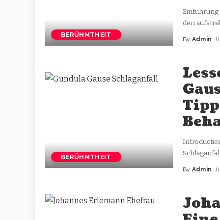
Einführung 
den aufstre
BERÜHMTHEIT
By
Admin
J
Less
Gaus
Tipp
Beh
Introductio
Schlaganfal
BERÜHMTHEIT
By
Admin
J
Joha
Eine