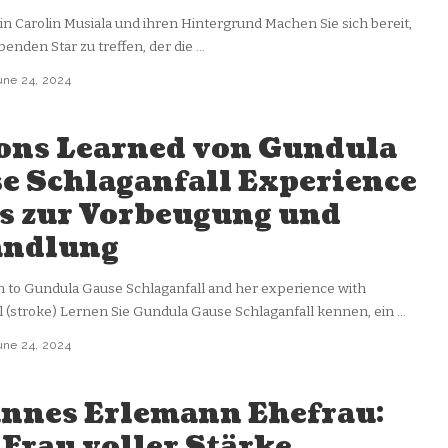
in Carolin Musiala und ihren Hintergrund Machen Sie sich bereit,
benden Star zu treffen, der die
...
une 24, 2024
ons Learned von Gundula
e Schlaganfall Experience
s zur Vorbeugung und
andlung
n to Gundula Gause Schlaganfall and her experience with
l (stroke) Lernen Sie Gundula Gause Schlaganfall kennen, ein
...
une 24, 2024
nnes Erlemann Ehefrau:
 Frau voller Stärke,