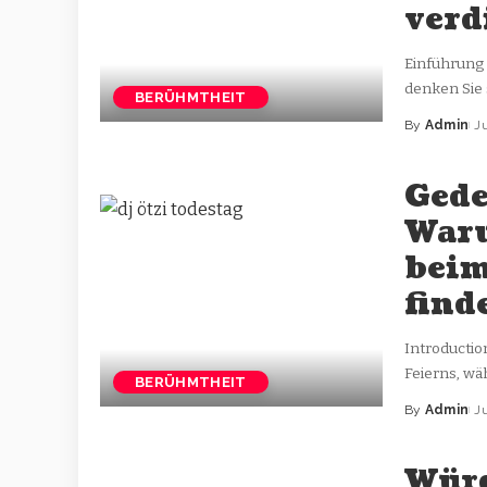
verd
Einführung 
denken Sie 
BERÜHMTHEIT
By
Admin
J
Gede
Waru
beim
find
Introduction
Feierns, wä
BERÜHMTHEIT
By
Admin
J
Würd