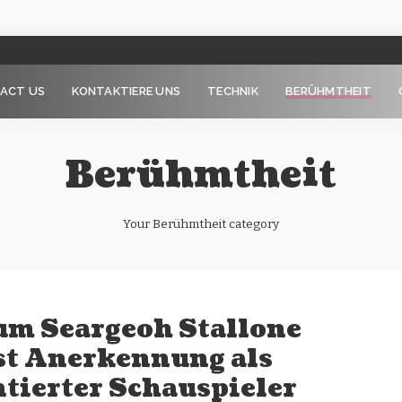
ACT US
KONTAKTIERE UNS
TECHNIK
BERÜHMTHEIT
Berühmtheit
Your Berühmtheit category
m Seargeoh Stallone
st Anerkennung als
ntierter Schauspieler