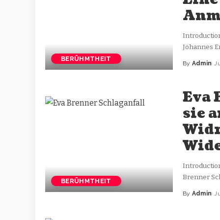
Anmu
Introductio
Johannes Er
BERÜHMTHEIT
By
Admin
J
Eva 
sie 
Widr
Wide
Introductio
Brenner Sch
BERÜHMTHEIT
By
Admin
J