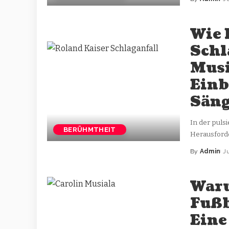
Wie 
Schl
Musi
Einb
Säng
In der puls
BERÜHMTHEIT
Herausforde
By
Admin
J
Waru
Fußb
Eine