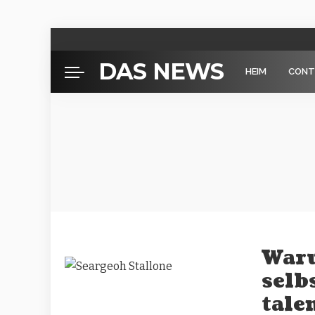
DAS NEWS
HEIM
CONT
Waru
selb
tale