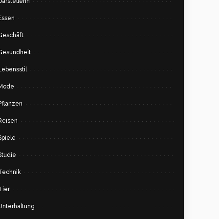
Darstellerin
Essen
Geschäft
Gesundheit
Lebensstil
Mode
Pflanzen
Reisen
Spiele
Studie
Technik
Tier
Unterhaltung