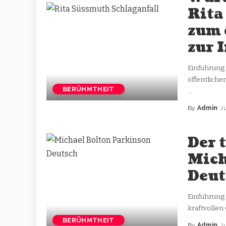
Rita
zum 
zur 
Einführung 
öffentliche
BERÜHMTHEIT
...
By
Admin
J
Der 
Mich
Deut
Einführung
kraftvollen
BERÜHMTHEIT
By
Admin
J