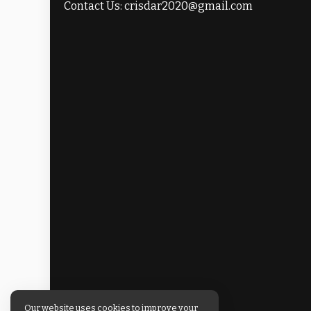
Contact Us: crisdar2020@gmail.com
Our website uses cookies to improve your