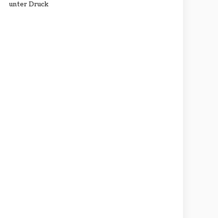
unter Druck