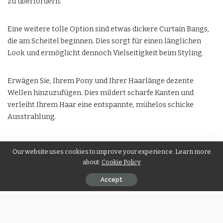
zu überfordern.
Eine weitere tolle Option sind etwas dickere Curtain Bangs,
die am Scheitel beginnen. Dies sorgt für einen länglichen
Look und ermöglicht dennoch Vielseitigkeit beim Styling.
Erwägen Sie, Ihrem Pony und Ihrer Haarlänge dezente
Wellen hinzuzufügen. Dies mildert scharfe Kanten und
verleiht Ihrem Haar eine entspannte, mühelos schicke
Ausstrahlung.
Experimentieren Sie auch mit Schnittstellen – probieren Sie
Our website uses cookies to improve your experience. Learn more
einen tiefen Seitenscheitel oder sogar einen Pony und
about:
Cookie Policy
Mittelscheitel für unterschiedliche Looks. Jeder Stil betont
auf einzigartige Weise ein ovales Gesicht und sorgt dafür,
Accept
dass Sie sich täglich selbstbewusst und stilvoll fühlen.
Tipps zur Pflege und zum Styling