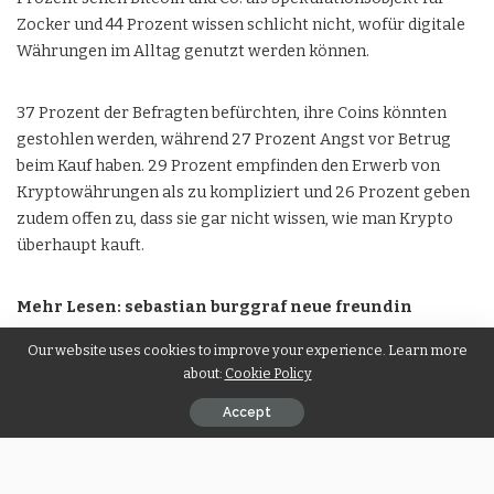
Zocker und 44 Prozent wissen schlicht nicht, wofür digitale
Währungen im Alltag genutzt werden können.
37 Prozent der Befragten befürchten, ihre Coins könnten
gestohlen werden, während 27 Prozent Angst vor Betrug
beim Kauf haben. 29 Prozent empfinden den Erwerb von
Kryptowährungen als zu kompliziert und 26 Prozent geben
zudem offen zu, dass sie gar nicht wissen, wie man Krypto
überhaupt kauft.
Mehr Lesen:
sebastian burggraf neue freundin
Our website uses cookies to improve your experience. Learn more
about:
Cookie Policy
SHARE ON
Accept
PREVIOUS ARTICLE
NEXT ARTICLE
Mittendrin statt nur
5 kreative
dabei: AR sorgt für eine
Geschenkideen mit