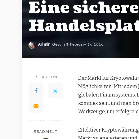
Eine sicher
Handelsplat
Admin
Geschäft
February 25, 2025
SHARE ON
Der Markt für Kryptowähr
Möglichkeiten. Mit jedem J
globalen Finanzsystems. 
komplex sein, und man bra
Werkzeuge, um erfolgreich
Effektiver Kryptowährung
READ NEXT
Markt zu analysieren und