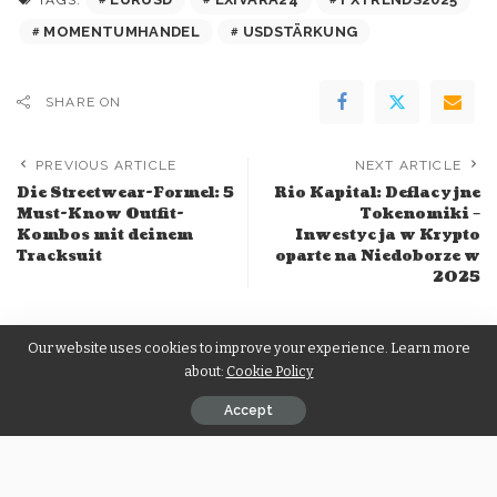
MOMENTUMHANDEL
USDSTÄRKUNG
SHARE ON
PREVIOUS ARTICLE
NEXT ARTICLE
Die Streetwear-Formel: 5
Rio Kapital: Deflacyjne
Must-Know Outfit-
Tokenomiki –
Kombos mit deinem
Inwestycja w Krypto
Tracksuit
oparte na Niedoborze w
2025
Popular Posts
Our website uses cookies to improve your experience. Learn more
about:
Cookie Policy
Accept