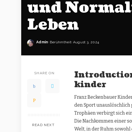
und Normali
Leben
Admin
Berühmtheit
August 3, 2024
Introductio
SHARE ON
kinder
Franz Beckenbauer Kinder,
den Sport unauslöschlich
Trophäen verbirgt sich ei
Die Nachkommen einer sol
READ NEXT
Welt, in der Ruhm sowohl 