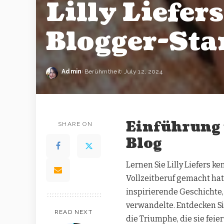
Lilly Liefer
Blogger-Sta
Admin
Berühmtheit
July 12, 2024
Einführung i
SHARE ON
Blog
Lernen Sie Lilly Liefers k
Vollzeitberuf gemacht hat!
inspirierende Geschichte, 
verwandelte. Entdecken S
READ NEXT
die Triumphe, die sie feier