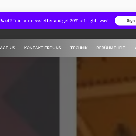
% off!
Join our newsletter and get 20% off right away!
Sign
ACT US
KONTAKTIERE UNS
TECHNIK
BERÜHMTHEIT