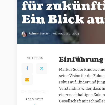
für zukünft
Ein Blick au
Admin
Berühmtheit
August 2, 2024
Einführung 
SHARE ON
Markus Söder Kinder, eine
seine Vision für die Zuku
Fokus auf Kinder und jung
Verständnis wider, dass I
einer nachhaltigen Zukun
READ NEXT
Gesellschaft mit schnelle