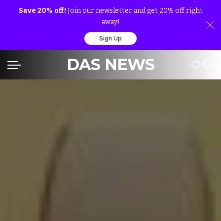
Save 20% off!
Join our newsletter and get 20% off right
away!
Sign Up
DAS NEWS