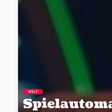
WELT
Spielautoma