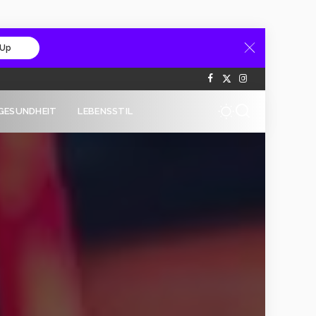
 Up
GESUNDHEIT
LEBENSSTIL