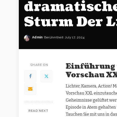
dramatisch
Sturm Der L
Admin
Berühmtheit
July 17, 2024
Einführung 
SHARE ON
Vorschau X
Lichter, Kamera, Action! M
Vorschau XXL einzutauchen
Geheimnisse gelüftet werde
Episode in Atem gehalte
READ NEXT
Tauchen Sie mit uns in da