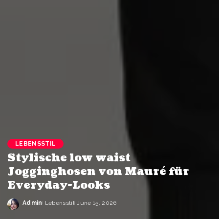
LEBENSSTIL
Stylische low waist
Jogginghosen von Mauré für
Everyday-Looks
Admin
Lebensstil
June 15, 2026