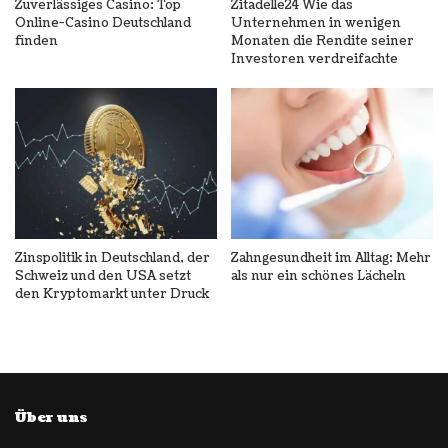
Zuverlässiges Casino: Top
Zitadelle24 Wie das
Online-Casino Deutschland
Unternehmen in wenigen
finden
Monaten die Rendite seiner
Investoren verdreifachte
Zinspolitik in Deutschland, der
Zahngesundheit im Alltag: Mehr
Schweiz und den USA setzt
als nur ein schönes Lächeln
den Kryptomarkt unter Druck
Über uns