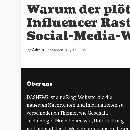
Warum der plöt
Influencer Rast
Social-Media-W
By
Admin
Lebensstil
July 16, 2024
Über uns
DASNEWS ist eine Blog-Website, die die
neuesten Nachrichten und Informationen zu
verschiedenen Themen wie Geschäft,
Technologie, Mode, Lebensstil, Unterhaltung
und mehr abdeckt. Wir versorgen unsere Leser