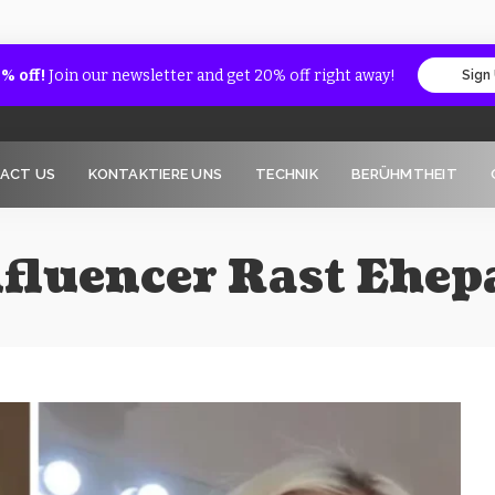
% off!
Join our newsletter and get 20% off right away!
Sign
ACT US
KONTAKTIERE UNS
TECHNIK
BERÜHMTHEIT
fluencer Rast Ehep