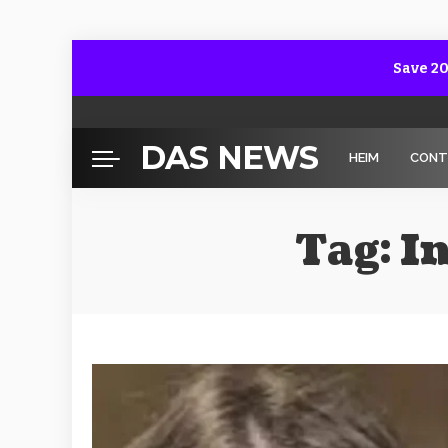
Save 20
DAS NEWS
HEIM
CONT
Tag:
In