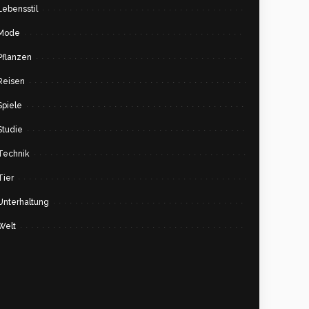
Lebensstil
Mode
Pflanzen
Reisen
Spiele
Studie
Technik
Tier
Unterhaltung
Welt