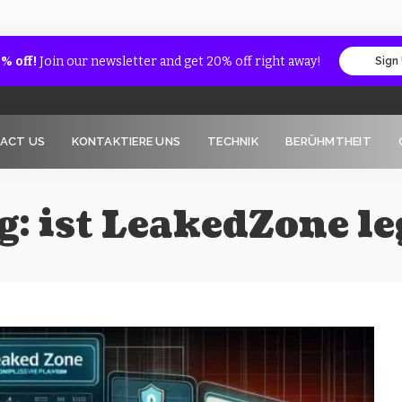
% off!
Join our newsletter and get 20% off right away!
Sign
ACT US
KONTAKTIERE UNS
TECHNIK
BERÜHMTHEIT
g:
ist LeakedZone le