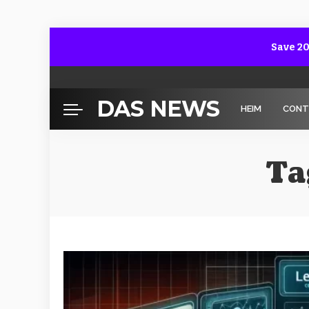
Save 20
DAS NEWS
HEIM
CONT
Ta