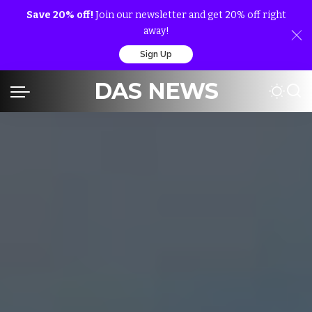
Save 20% off!
Join our newsletter and get 20% off right
away!
Sign Up
DAS NEWS