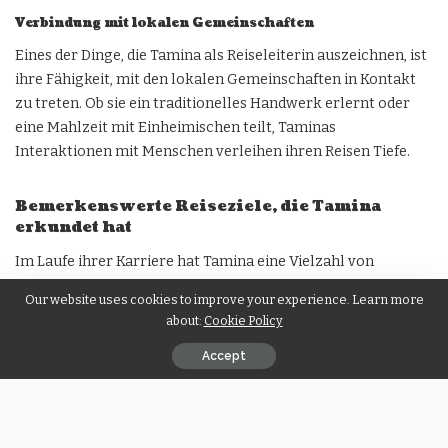
Verbindung mit lokalen Gemeinschaften
Eines der Dinge, die Tamina als Reiseleiterin auszeichnen, ist
ihre Fähigkeit, mit den lokalen Gemeinschaften in Kontakt
zu treten. Ob sie ein traditionelles Handwerk erlernt oder
eine Mahlzeit mit Einheimischen teilt, Taminas
Interaktionen mit Menschen verleihen ihren Reisen Tiefe.
Bemerkenswerte Reiseziele, die Tamina
erkundet hat
Im Laufe ihrer Karriere hat Tamina eine Vielzahl von
Reisezielen erkundet, von denen jedes etwas Einzigartiges zu
Our website uses cookies to improve your experience. Learn more
bieten hat.
about:
Cookie Policy
Accept
Europäische Reiseziele
Tamina ist viel durch Europa gereist, von der malerischen
Landschaft Frankreichs bis zu den historischen Städten
Deutschlands. Jedes Reiseziel bietet den Zuschauern einen