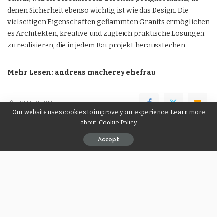
denen Sicherheit ebenso wichtig ist wie das Design. Die
vielseitigen Eigenschaften geflammten Granits ermöglichen
es Architekten, kreative und zugleich praktische Lösungen
zu realisieren, die in jedem Bauprojekt herausstechen.
Mehr Lesen:
andreas macherey ehefrau
SHARE ON
Our website uses cookies to improve your experience. Learn more
about:
Cookie Policy
PREVIOUS ARTICLE
NEXT ARTICLE
Accept
Effektiv wetten mit Twin
Diamond Painting – Das
Betting: Praxisratgeber
kreative Hobby für
für erfolgreiche
Entspannung und Glanz
Golfwetten
Popular Posts