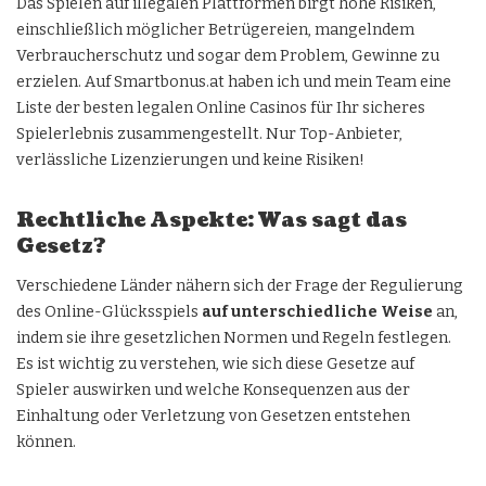
Das Spielen auf illegalen Plattformen birgt hohe Risiken,
einschließlich möglicher Betrügereien, mangelndem
Verbraucherschutz und sogar dem Problem, Gewinne zu
erzielen. Auf
Smartbonus.at
haben ich und mein Team eine
Liste der besten legalen Online Casinos für Ihr sicheres
Spielerlebnis zusammengestellt. Nur Top-Anbieter,
verlässliche Lizenzierungen und keine Risiken!
Rechtliche Aspekte: Was sagt das
Gesetz?
Verschiedene Länder nähern sich der Frage der Regulierung
des Online-Glücksspiels
auf unterschiedliche Weise
an,
indem sie ihre gesetzlichen Normen und Regeln festlegen.
Es ist wichtig zu verstehen, wie sich diese Gesetze auf
Spieler auswirken und welche Konsequenzen aus der
Einhaltung oder Verletzung von Gesetzen entstehen
können.