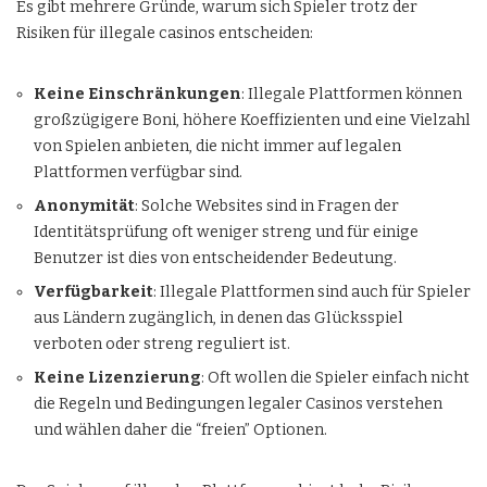
Es gibt mehrere Gründe, warum sich Spieler trotz der
Risiken für illegale casinos entscheiden:
Keine Einschränkungen
: Illegale Plattformen können
großzügigere Boni, höhere Koeffizienten und eine Vielzahl
von Spielen anbieten, die nicht immer auf legalen
Plattformen verfügbar sind.
Anonymität
: Solche Websites sind in Fragen der
Identitätsprüfung oft weniger streng und für einige
Benutzer ist dies von entscheidender Bedeutung.
Verfügbarkeit
: Illegale Plattformen sind auch für Spieler
aus Ländern zugänglich, in denen das Glücksspiel
verboten oder streng reguliert ist.
Keine Lizenzierung
: Oft wollen die Spieler einfach nicht
die Regeln und Bedingungen legaler Casinos verstehen
und wählen daher die “freien” Optionen.