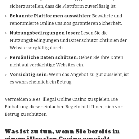
sicherzustellen, dass die Plattform zuverlässig ist.
Bekannte Plattformen auswählen
: Bewährte und
renommierte Online Casinos garantieren Sicherheit.
Nutzungsbedingungen lesen
: Lesen Sie die
Nutzungsbedingungen und Datenschutzrichtlinien der
Website sorgfältig durch.
Persönliche Daten schützen
: Geben Sie Ihre Daten
nicht auf verdächtige Websites ein.
Vorsichtig sein
: Wenn das Angebot zu gut aussieht, ist
es wahrscheinlich ein Betrug.
Vermeiden Sie es, illegal Online Casino zu spielen. Die
Einhaltung dieser einfachen Regeln hilft Ihnen, sich vor
Betrug zu schützen.
Was ist zu tun, wenn Sie bereits in