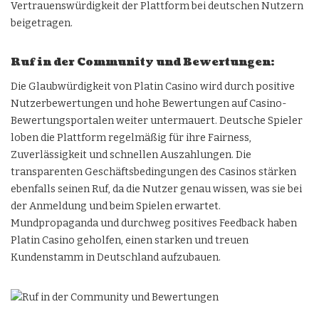
Vertrauenswürdigkeit der Plattform bei deutschen Nutzern
beigetragen.
Ruf in der Community und Bewertungen:
Die Glaubwürdigkeit von Platin Casino wird durch positive
Nutzerbewertungen und hohe Bewertungen auf Casino-
Bewertungsportalen weiter untermauert. Deutsche Spieler
loben die Plattform regelmäßig für ihre Fairness,
Zuverlässigkeit und schnellen Auszahlungen. Die
transparenten Geschäftsbedingungen des Casinos stärken
ebenfalls seinen Ruf, da die Nutzer genau wissen, was sie bei
der Anmeldung und beim Spielen erwartet.
Mundpropaganda und durchweg positives Feedback haben
Platin Casino geholfen, einen starken und treuen
Kundenstamm in Deutschland aufzubauen.