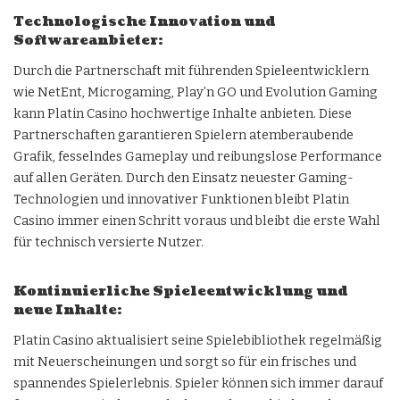
Technologische Innovation und
Softwareanbieter:
Durch die Partnerschaft mit führenden Spieleentwicklern
wie NetEnt, Microgaming, Play’n GO und Evolution Gaming
kann Platin Casino hochwertige Inhalte anbieten. Diese
Partnerschaften garantieren Spielern atemberaubende
Grafik, fesselndes Gameplay und reibungslose Performance
auf allen Geräten. Durch den Einsatz neuester Gaming-
Technologien und innovativer Funktionen bleibt Platin
Casino immer einen Schritt voraus und bleibt die erste Wahl
für technisch versierte Nutzer.
Kontinuierliche Spieleentwicklung und
neue Inhalte:
Platin Casino aktualisiert seine Spielebibliothek regelmäßig
mit Neuerscheinungen und sorgt so für ein frisches und
spannendes Spielerlebnis. Spieler können sich immer darauf