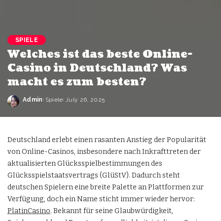
SPIELE
Welches ist das beste Online-
Casino in Deutschland? Was
macht es zum besten?
Admin
Spiele
July 26, 2025
Deutschland erlebt einen rasanten Anstieg der Popularität
von Online-Casinos, insbesondere nach Inkrafttreten der
aktualisierten Glücksspielbestimmungen des
Glücksspielstaatsvertrags (GlüStV). Dadurch steht
deutschen Spielern eine breite Palette an Plattformen zur
Verfügung, doch ein Name sticht immer wieder hervor:
PlatinCasino
. Bekannt für seine Glaubwürdigkeit,