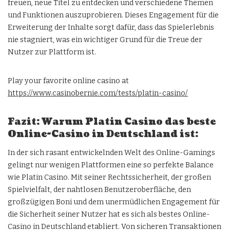
freuen, neue Titel zu entdecken und verschiedene Themen
und Funktionen auszuprobieren. Dieses Engagement für die
Erweiterung der Inhalte sorgt dafür, dass das Spielerlebnis
nie stagniert, was ein wichtiger Grund für die Treue der
Nutzer zur Plattform ist.
Play your favorite online casino at
https://www.casinobernie.com/tests/platin-casino/
Fazit: Warum Platin Casino das beste
Online-Casino in Deutschland ist:
In der sich rasant entwickelnden Welt des Online-Gamings
gelingt nur wenigen Plattformen eine so perfekte Balance
wie Platin Casino. Mit seiner Rechtssicherheit, der großen
Spielvielfalt, der nahtlosen Benutzeroberfläche, den
großzügigen Boni und dem unermüdlichen Engagement für
die Sicherheit seiner Nutzer hat es sich als bestes Online-
Casino in Deutschland etabliert. Von sicheren Transaktionen