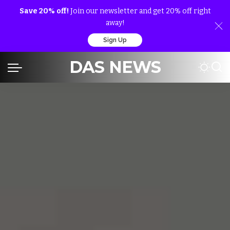
Save 20% off!
Join our newsletter and get 20% off right
away!
Sign Up
DAS NEWS