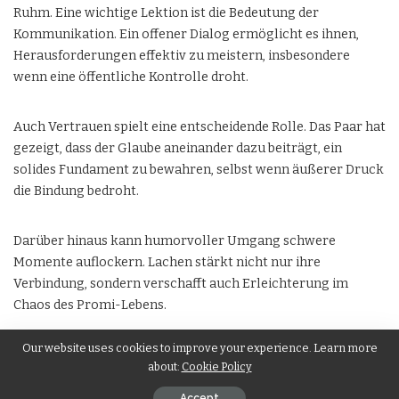
Ruhm. Eine wichtige Lektion ist die Bedeutung der
Kommunikation. Ein offener Dialog ermöglicht es ihnen,
Herausforderungen effektiv zu meistern, insbesondere
wenn eine öffentliche Kontrolle droht.
Auch Vertrauen spielt eine entscheidende Rolle. Das Paar hat
gezeigt, dass der Glaube aneinander dazu beiträgt, ein
solides Fundament zu bewahren, selbst wenn äußerer Druck
die Bindung bedroht.
Darüber hinaus kann humorvoller Umgang schwere
Momente auflockern. Lachen stärkt nicht nur ihre
Verbindung, sondern verschafft auch Erleichterung im
Chaos des Promi-Lebens.
Our website uses cookies to improve your experience. Learn more
Die Priorisierung von Qualitätszeit wird unerlässlich.
about:
Cookie Policy
Inmitten voller Terminkalender und Medienverpflichtungen
fördert das Gestalten persönlicher Momente die Intimität
Accept