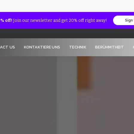
% off!
Join our newsletter and get 20% off right away!
Sign
ACT US
KONTAKTIERE UNS
TECHNIK
BERÜHMTHEIT