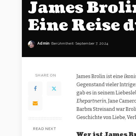
James Broli
Eine Reise 
Admin
Berühmtheit
September 7, 2024
SHARE ON
James Brolin ist eine ikon
Gegenstand vieler Intrige
gab es in seinem Liebesle
Ehepartnerin
, Jane Camer
Barbra Streisand war Brol
Geschichte von Liebe, Ve
READ NEXT
Wer ist James B