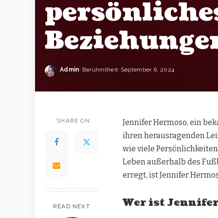
persönliche
Beziehunge
Admin
Berühmtheit
September 6, 2024
SHARE ON
Jennifer Hermoso, ein bek
ihren herausragenden Lei
wie viele Persönlichkeiten
Leben außerhalb des Fußb
erregt, ist Jennifer Herm
Wer ist Jennif
READ NEXT