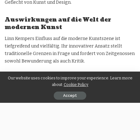
Geflecht von Kunst und Design.
Auswirkungen auf die Welt der
modernen Kunst
Linn Kempers Einfluss auf die moderne Kunstszene ist
tiefgreifend und vielfältig. Ihr innovativer Ansatz stellt
traditionelle Grenzen in Frage und fordert von Zeitgenossen
sowohl Bewunderung als auch Kritik.
Our website uses cookies to improve your experience. Learn more
Kemper hat eine neue Welle von Künstlern dazu inspiriert,
about:
Cookie Policy
unkonventionelle Materialien zu erforschen. Dieser Wandel
fördert vielfältige Ausdrucksformen, die beim heutigen
Accept
Publikum Anklang finden.
Darüber hinaus provoziert ihre Arbeit den Dialog über
kritische Themen wie Identität und Erinnerung. Diese
Gespräche gehen über die Galerien hinaus und dringen in die