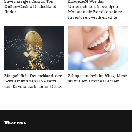
Zuverlässiges Casino: Top
Zitadelle24 Wie das
Online-Casino Deutschland
Unternehmen in wenigen
finden
Monaten die Rendite seiner
Investoren verdreifachte
Zinspolitik in Deutschland, der
Zahngesundheit im Alltag: Mehr
Schweiz und den USA setzt
als nur ein schönes Lächeln
den Kryptomarkt unter Druck
Über uns