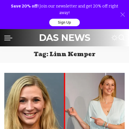
Save 20% off!
Join our newsletter and get 20% off right
away!
Sign Up
DAS NEWS
Tag:
Linn Kemper