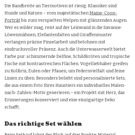
Die Bandbreite an Tiermotiven ist riesig. Klassiker sind
Hunde und Katzen – vom majestätischen
Maine-Coon-
Porträt
bis zum verspielten Welpen mit glänzenden Augen.
Wer es wilder mag, reist auf der Leinwand in die Savanne:
Löwenmähnen, Elefantenfalten und Giraffenmuster
verlangen präzise Pinselarbeit und belohnen mit
eindrucksvoller Präsenz. Auch die Unterwasserwelt bietet
Farbe pur: schimmernde Delfine, Schildkröten und tropische
Fische mit kontrastreichen Flächen. Vogelliebhaber greifen
zu Kolibris, Eulen oder Pfauen, um Federnvielfalt und feine
Linien zu üben. Besonders beliebt sind personalisierte Sets,
die aus einem Foto Ihres Haustiers ein individuelles Malen-
nach-Zahlen-Motiv generieren – ein Projekt mit Herz, das
Erinnerungen konserviert und eine einzigartige Deko
schafft.
Das richtige Set wählen
Beim Setkauf lohnt der Blick auf drei Punkte: Material,