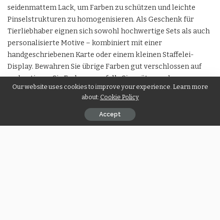
seidenmattem Lack, um Farben zu schützen und leichte
Pinselstrukturen zu homogenisieren. Als Geschenk für
Tierliebhaber eignen sich sowohl hochwertige Sets als auch
personalisierte Motive – kombiniert mit einer
handgeschriebenen Karte oder einem kleinen Staffelei-
Display. Bewahren Sie übrige Farben gut verschlossen auf
und notieren Sie Farbnamen, falls Sie später ausbessern
Our website uses cookies to improve your experience. Learn more
möchten. Hängen Sie das Bild nicht in direkte Sonne, um
about:
Cookie Policy
Ausbleichen zu vermeiden. So bleibt die Freude lange
erhalten – und jedes neue Motiv erweitert Ihre persönliche
Accept
Galerie tierischer Meisterwerke.
Mehr Lesen:
egon kowalski wiki
SHARE ON
PREVIOUS ARTICLE
NEXT ARTICLE