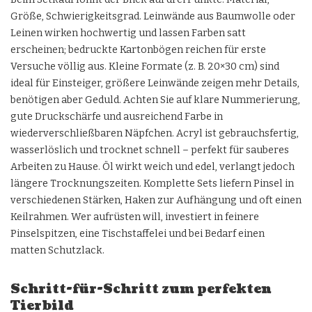
Größe, Schwierigkeitsgrad. Leinwände aus Baumwolle oder
Leinen wirken hochwertig und lassen Farben satt
erscheinen; bedruckte Kartonbögen reichen für erste
Versuche völlig aus. Kleine Formate (z. B. 20×30 cm) sind
ideal für Einsteiger, größere Leinwände zeigen mehr Details,
benötigen aber Geduld. Achten Sie auf klare Nummerierung,
gute Druckschärfe und ausreichend Farbe in
wiederverschließbaren Näpfchen. Acryl ist gebrauchsfertig,
wasserlöslich und trocknet schnell – perfekt für sauberes
Arbeiten zu Hause. Öl wirkt weich und edel, verlangt jedoch
längere Trocknungszeiten. Komplette Sets liefern Pinsel in
verschiedenen Stärken, Haken zur Aufhängung und oft einen
Keilrahmen. Wer aufrüsten will, investiert in feinere
Pinselspitzen, eine Tischstaffelei und bei Bedarf einen
matten Schutzlack.
Schritt-für-Schritt zum perfekten
Tierbild