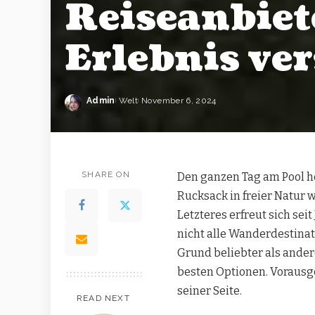
Reiseanbiete
Erlebnis ve
Admin
Welt
November 6, 2024
SHARE ON
Den ganzen Tag am Pool h
Rucksack in freier Natur
Letzteres erfreut sich sei
nicht alle Wanderdestina
Grund beliebter als ander
besten Optionen. Vorausge
seiner Seite.
READ NEXT