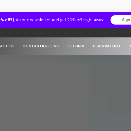
% off!
Join our newsletter and get 20% off right away!
Sign
ACT US
KONTAKTIERE UNS
TECHNIK
BERÜHMTHEIT