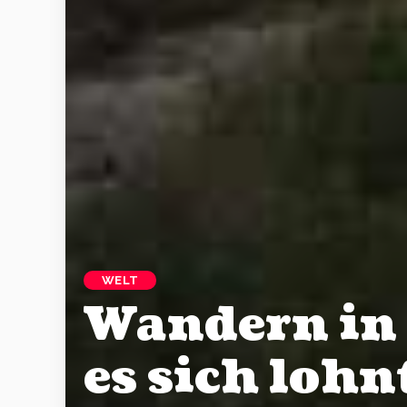
WELT
Wandern in
es sich loh