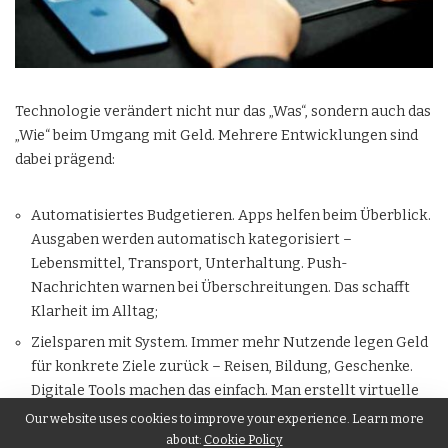
Technologie verändert nicht nur das „Was“, sondern auch das
„Wie“ beim Umgang mit Geld. Mehrere Entwicklungen sind
dabei prägend:
Automatisiertes Budgetieren. Apps helfen beim Überblick.
Ausgaben werden automatisch kategorisiert –
Lebensmittel, Transport, Unterhaltung. Push-
Nachrichten warnen bei Überschreitungen. Das schafft
Klarheit im Alltag;
Zielsparen mit System. Immer mehr Nutzende legen Geld
für konkrete Ziele zurück – Reisen, Bildung, Geschenke.
Digitale Tools machen das einfach. Man erstellt virtuelle
Töpfe und spart gezielt. Das fördert Disziplin;
Our website uses cookies to improve your experience. Learn more
about:
Cookie Policy
In Zahlen denken. Ausgaben werden zu Daten. Wer digital