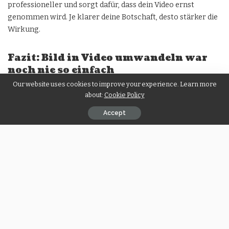
professioneller und sorgt dafür, dass dein Video ernst
genommen wird. Je klarer deine Botschaft, desto stärker die
Wirkung.
Fazit: Bild in Video umwandeln war
noch nie so einfach
Our website uses cookies to improve your experience. Learn more
Wenn du ein Bild in Video umwandeln willst, brauchst du
about:
Cookie Policy
keine Angst vor Technik zu haben. Mit modernen Tools wie
Vidwud AI
gelingt dir das kinderleicht. Du sparst Zeit,
Accept
brauchst kein Spezialwissen und erzielst trotzdem
beeindruckende Ergebnisse.
Ganz gleich, ob für Schule, Arbeit, Social Media oder private
Projekte – die Funktion
Bild in Video umwandeln
bringt
Schwung in deine Ideen. Sie macht aus einem einfachen Bild
ein echtes Erlebnis. Und das Beste: Du brauchst nur ein paar
Minuten Zeit.