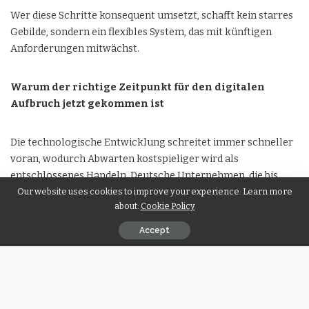
Wer diese Schritte konsequent umsetzt, schafft kein starres
Gebilde, sondern ein flexibles System, das mit künftigen
Anforderungen mitwächst.
Warum der richtige Zeitpunkt für den digitalen
Aufbruch jetzt gekommen ist
Die technologische Entwicklung schreitet immer schneller
voran, wodurch Abwarten kostspieliger wird als
entschlossenes Handeln. Deutsche Unternehmen, die bis
zum Jahr 2026 bereits digitale Prozesse fest in ihren
Our website uses cookies to improve your experience. Learn more
about:
Cookie Policy
Arbeitsabläufen verankert haben, berichten durchweg von
deutlich kürzeren Reaktionszeiten, zufriedeneren Kunden
Accept
und spürbar motivierteren Teams im gesamten Betrieb. Der
Einstieg in die digitale Transformation muss keineswegs von
Anfang an perfekt durchgeplant oder bis ins letzte Detail
ausgearbeitet sein, denn was wirklich zählt, ist die
Bereitschaft, überhaupt den ersten Schritt zu wagen und