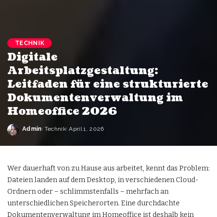
TECHNIK
Digitale
Arbeitsplatzgestaltung:
Leitfaden für eine strukturierte
Dokumentenverwaltung im
Homeoffice 2026
Admin
Technik
April 1, 2026
Wer dauerhaft von zu Hause aus arbeitet, kennt das Problem:
Dateien landen auf dem Desktop, in verschiedenen Cloud-
Ordnern oder – schlimmstenfalls – mehrfach an
unterschiedlichen Speicherorten. Eine durchdachte
Dokumentenverwaltung im Homeoffice ist deshalb kein