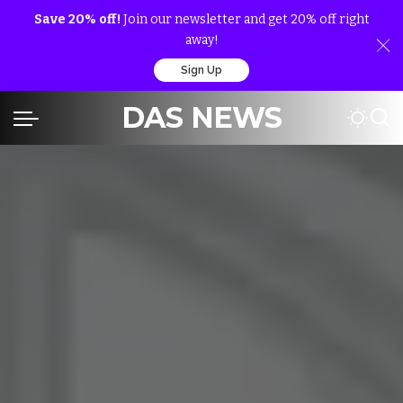
Save 20% off!
Join our newsletter and get 20% off right
away!
Sign Up
DAS NEWS