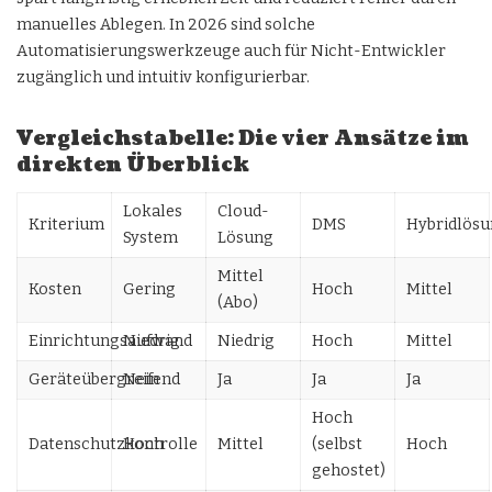
manuelles Ablegen. In 2026 sind solche
Automatisierungswerkzeuge auch für Nicht-Entwickler
zugänglich und intuitiv konfigurierbar.
Vergleichstabelle: Die vier Ansätze im
direkten Überblick
Lokales
Cloud-
Kriterium
DMS
Hybridlös
System
Lösung
Mittel
Kosten
Gering
Hoch
Mittel
(Abo)
Einrichtungsaufwand
Niedrig
Niedrig
Hoch
Mittel
Geräteübergreifend
Nein
Ja
Ja
Ja
Hoch
Datenschutzkontrolle
Hoch
Mittel
(selbst
Hoch
gehostet)