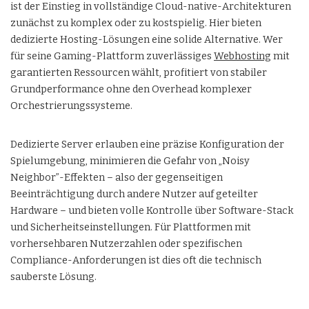
ist der Einstieg in vollständige Cloud-native-Architekturen
zunächst zu komplex oder zu kostspielig. Hier bieten
dedizierte Hosting-Lösungen eine solide Alternative. Wer
für seine Gaming-Plattform zuverlässiges
Webhosting
mit
garantierten Ressourcen wählt, profitiert von stabiler
Grundperformance ohne den Overhead komplexer
Orchestrierungssysteme.
Dedizierte Server erlauben eine präzise Konfiguration der
Spielumgebung, minimieren die Gefahr von „Noisy
Neighbor”-Effekten – also der gegenseitigen
Beeinträchtigung durch andere Nutzer auf geteilter
Hardware – und bieten volle Kontrolle über Software-Stack
und Sicherheitseinstellungen. Für Plattformen mit
vorhersehbaren Nutzerzahlen oder spezifischen
Compliance-Anforderungen ist dies oft die technisch
sauberste Lösung.