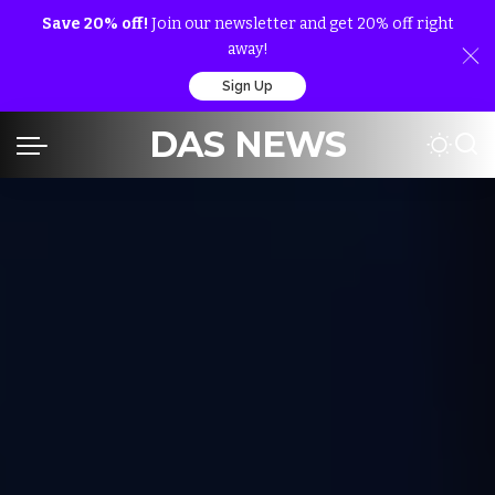
Save 20% off!
Join our newsletter and get 20% off right
away!
Sign Up
DAS NEWS