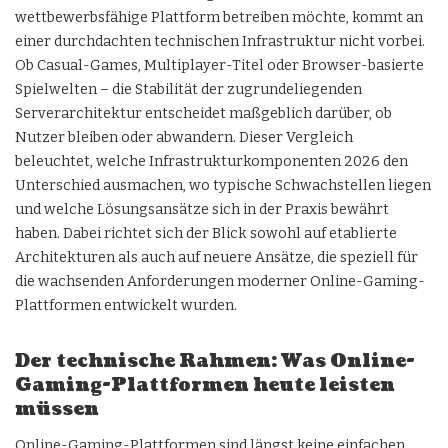
wettbewerbsfähige Plattform betreiben möchte, kommt an
einer durchdachten technischen Infrastruktur nicht vorbei.
Ob Casual-Games, Multiplayer-Titel oder Browser-basierte
Spielwelten – die Stabilität der zugrundeliegenden
Serverarchitektur entscheidet maßgeblich darüber, ob
Nutzer bleiben oder abwandern. Dieser Vergleich
beleuchtet, welche Infrastrukturkomponenten 2026 den
Unterschied ausmachen, wo typische Schwachstellen liegen
und welche Lösungsansätze sich in der Praxis bewährt
haben. Dabei richtet sich der Blick sowohl auf etablierte
Architekturen als auch auf neuere Ansätze, die speziell für
die wachsenden Anforderungen moderner Online-Gaming-
Plattformen entwickelt wurden.
Der technische Rahmen: Was Online-
Gaming-Plattformen heute leisten
müssen
Online-Gaming-Plattformen sind längst keine einfachen