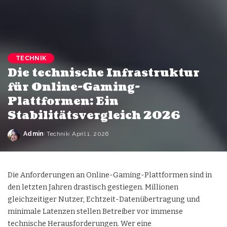
TECHNIK
Die technische Infrastruktur
für Online-Gaming-
Plattformen: Ein
Stabilitätsvergleich 2026
Admin
Technik
April 1, 2026
Die Anforderungen an Online-Gaming-Plattformen sind in
den letzten Jahren drastisch gestiegen. Millionen
gleichzeitiger Nutzer, Echtzeit-Datenübertragung und
minimale Latenzen stellen Betreiber vor immense
technische Herausforderungen. Wer eine