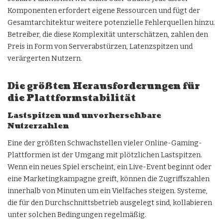
Komponenten erfordert eigene Ressourcen und fügt der
Gesamtarchitektur weitere potenzielle Fehlerquellen hinzu.
Betreiber, die diese Komplexität unterschätzen, zahlen den
Preis in Form von Serverabstürzen, Latenzspitzen und
verärgerten Nutzern.
Die größten Herausforderungen für
die Plattformstabilität
Lastspitzen und unvorhersehbare
Nutzerzahlen
Eine der größten Schwachstellen vieler Online-Gaming-
Plattformen ist der Umgang mit plötzlichen Lastspitzen.
Wenn ein neues Spiel erscheint, ein Live-Event beginnt oder
eine Marketingkampagne greift, können die Zugriffszahlen
innerhalb von Minuten um ein Vielfaches steigen. Systeme,
die für den Durchschnittsbetrieb ausgelegt sind, kollabieren
unter solchen Bedingungen regelmäßig.