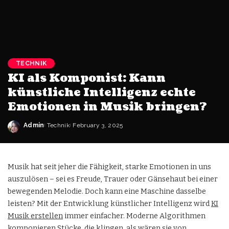
TECHNIK
KI als Komponist: Kann
künstliche Intelligenz echte
Emotionen in Musik bringen?
Admin
Technik
February 3, 2025
Musik hat seit jeher die Fähigkeit, starke Emotionen in uns
auszulösen – sei es Freude, Trauer oder Gänsehaut bei einer
bewegenden Melodie. Doch kann eine Maschine dasselbe
leisten? Mit der Entwicklung künstlicher Intelligenz wird
KI
Musik erstellen
immer einfacher. Moderne Algorithmen
komponieren Stücke, die klingen, als wären sie von