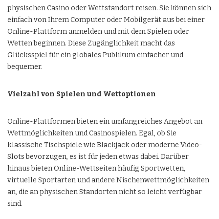
physischen Casino oder Wettstandort reisen. Sie können sich
einfach von Ihrem Computer oder Mobilgerät aus bei einer
Online-Plattform anmelden und mit dem Spielen oder
Wetten beginnen. Diese Zugänglichkeit macht das
Glücksspiel für ein globales Publikum einfacher und
bequemer.
Vielzahl von Spielen und Wettoptionen
Online-Plattformen bieten ein umfangreiches Angebot an
Wettmöglichkeiten und Casinospielen. Egal, ob Sie
klassische Tischspiele wie Blackjack oder moderne Video-
Slots bevorzugen, es ist für jeden etwas dabei. Darüber
hinaus bieten Online-Wettseiten häufig Sportwetten,
virtuelle Sportarten und andere Nischenwettmöglichkeiten
an, die an physischen Standorten nicht so leicht verfügbar
sind.