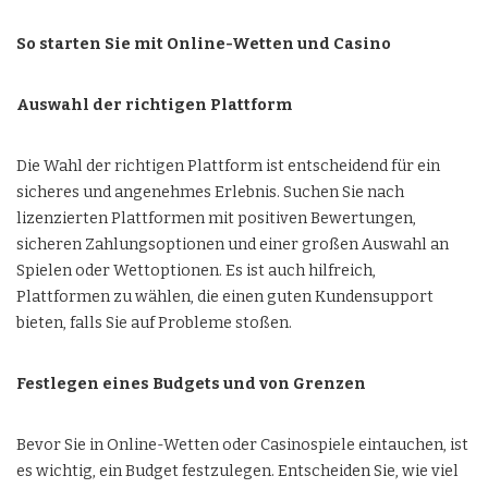
So starten Sie mit Online-Wetten und Casino
Auswahl der richtigen Plattform
Die Wahl der richtigen Plattform ist entscheidend für ein
sicheres und angenehmes Erlebnis. Suchen Sie nach
lizenzierten Plattformen mit positiven Bewertungen,
sicheren Zahlungsoptionen und einer großen Auswahl an
Spielen oder Wettoptionen. Es ist auch hilfreich,
Plattformen zu wählen, die einen guten Kundensupport
bieten, falls Sie auf Probleme stoßen.
Festlegen eines Budgets und von Grenzen
Bevor Sie in Online-Wetten oder Casinospiele eintauchen, ist
es wichtig, ein Budget festzulegen. Entscheiden Sie, wie viel