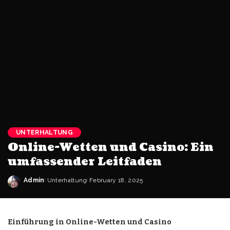
UNTERHALTUNG
Online-Wetten und Casino: Ein
umfassender Leitfaden
Admin
Unterhaltung
February 18, 2025
Einführung in Online-Wetten und Casino