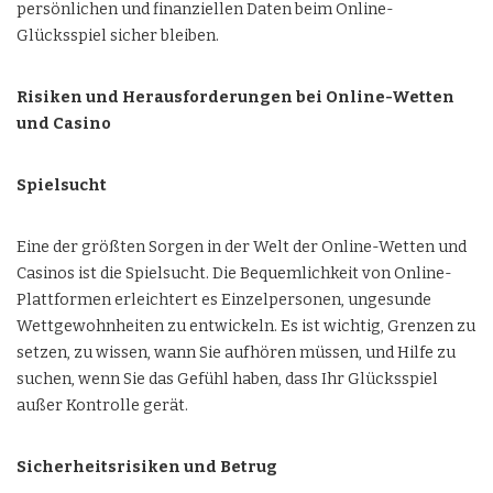
persönlichen und finanziellen Daten beim Online-
Glücksspiel sicher bleiben.
Risiken und Herausforderungen bei Online-Wetten
und Casino
Spielsucht
Eine der größten Sorgen in der Welt der Online-Wetten und
Casinos ist die Spielsucht. Die Bequemlichkeit von Online-
Plattformen erleichtert es Einzelpersonen, ungesunde
Wettgewohnheiten zu entwickeln. Es ist wichtig, Grenzen zu
setzen, zu wissen, wann Sie aufhören müssen, und Hilfe zu
suchen, wenn Sie das Gefühl haben, dass Ihr Glücksspiel
außer Kontrolle gerät.
Sicherheitsrisiken und Betrug