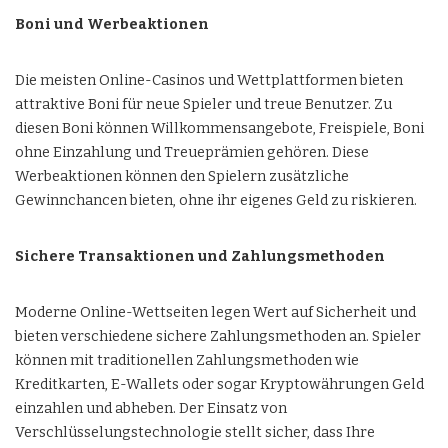
Boni und Werbeaktionen
Die meisten Online-Casinos und Wettplattformen bieten
attraktive Boni für neue Spieler und treue Benutzer. Zu
diesen Boni können Willkommensangebote, Freispiele, Boni
ohne Einzahlung und Treueprämien gehören. Diese
Werbeaktionen können den Spielern zusätzliche
Gewinnchancen bieten, ohne ihr eigenes Geld zu riskieren.
Sichere Transaktionen und Zahlungsmethoden
Moderne Online-Wettseiten legen Wert auf Sicherheit und
bieten verschiedene sichere Zahlungsmethoden an. Spieler
können mit traditionellen Zahlungsmethoden wie
Kreditkarten, E-Wallets oder sogar Kryptowährungen Geld
einzahlen und abheben. Der Einsatz von
Verschlüsselungstechnologie stellt sicher, dass Ihre