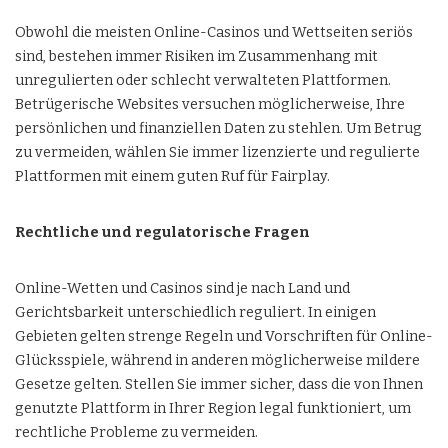
Obwohl die meisten Online-Casinos und Wettseiten seriös
sind, bestehen immer Risiken im Zusammenhang mit
unregulierten oder schlecht verwalteten Plattformen.
Betrügerische Websites versuchen möglicherweise, Ihre
persönlichen und finanziellen Daten zu stehlen. Um Betrug
zu vermeiden, wählen Sie immer lizenzierte und regulierte
Plattformen mit einem guten Ruf für Fairplay.
Rechtliche und regulatorische Fragen
Online-Wetten und Casinos sind je nach Land und
Gerichtsbarkeit unterschiedlich reguliert. In einigen
Gebieten gelten strenge Regeln und Vorschriften für Online-
Glücksspiele, während in anderen möglicherweise mildere
Gesetze gelten. Stellen Sie immer sicher, dass die von Ihnen
genutzte Plattform in Ihrer Region legal funktioniert, um
rechtliche Probleme zu vermeiden.