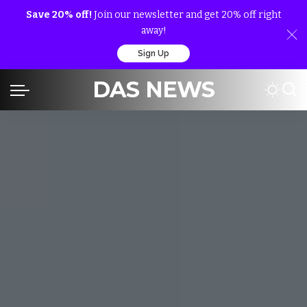
Save 20% off!
Join our newsletter and get 20% off right
away!
Sign Up
DAS NEWS