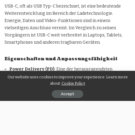
USB-C, oft als USB Typ-C bezeichnet, ist eine bedeutende
Weiterentwicklung im Bereich der Ladetechnologie.
Energie, Daten und Video-Funktionen sind in einem
vielseitigen Anschluss vereint. Im Vergleich zu seinen
Vorgängern ist USB-C weit verbreitet in Laptops, Tablets,
Smartphones und anderen tragbaren Geräten.
Eigenschaften und Anpassungsfähigkeit
Power Delivery (PD)
: Eine der herausragendsten
Eigenschaften von USB-C Ladegeräten ist Power Delivery,
Our website uses cookies to improve your experience. Learn more
oder PD. Durch die Bereitstellung höherer Leistungsstufen
about:
Cookie Policy
ermöglicht PD schnelleres Laden, sodass größere Geräte
Accept
wie Laptops und Tablets zügiger aufgeladen werden
können. Diese Funktion ist für Profis, die den ganzen Tag
auf ihre Smartphones angewiesen sind und schnelle
Ladezeiten benötigen, unerlässlich.
Datenübertragung
: USB-C Ladegeräte unterstützen eine