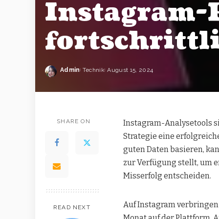
Instagram-P
fortschritt
Admin
Technik
August 15, 2024
SHARE ON
Instagram-Analysetools si
Strategie eine erfolgreic
guten Daten basieren, ka
zur Verfügung stellt, um e
Misserfolg entscheiden.
Auf Instagram verbringen 
READ NEXT
Monat auf der Plattform.