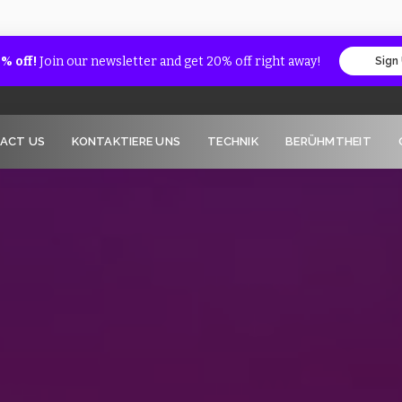
% off!
Join our newsletter and get 20% off right away!
Sign
ACT US
KONTAKTIERE UNS
TECHNIK
BERÜHMTHEIT