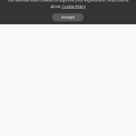
Our website uses cookies to improve your experience. Learn more
ersten Wahl werden
about:
Cookie Policy
Popular Posts
Accept
Zuverlässiges Casino: Top
Zitadelle24 Wie das
Online-Casino Deutschland
Unternehmen in wenigen
finden
Monaten die Rendite seiner
Investoren verdreifachte