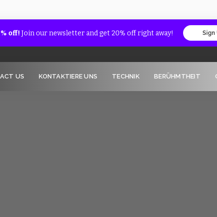
% off!
Join our newsletter and get 20% off right away!
Sign
ACT US
KONTAKTIERE UNS
TECHNIK
BERÜHMTHEIT