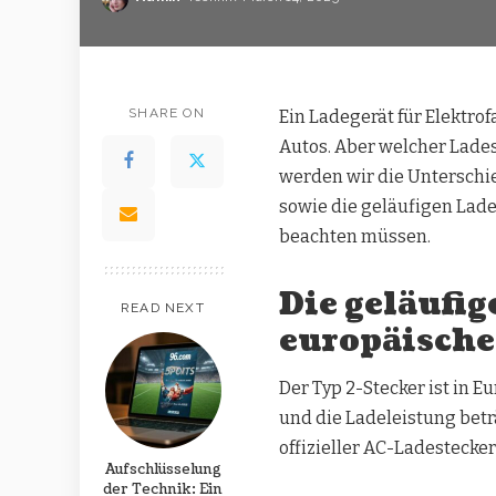
SHARE ON
Ein Ladegerät für Elektro
Autos. Aber welcher Lades
werden wir die Unterschi
sowie die geläufigen Lad
beachten müssen.
Die geläufi
READ NEXT
europäische
Der Typ 2-Stecker ist in 
und die Ladeleistung beträ
offizieller AC-Ladestecke
Aufschlüsselung
der Technik: Ein