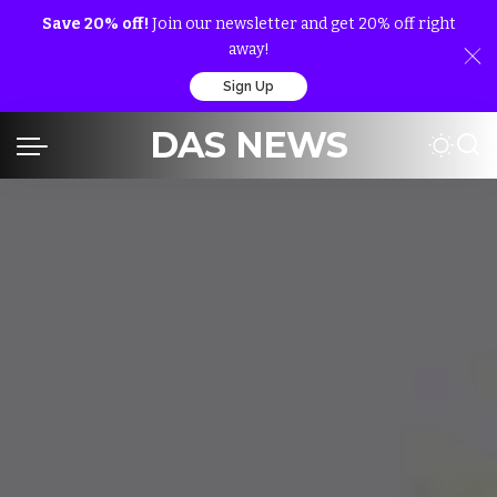
Save 20% off!
Join our newsletter and get 20% off right
away!
Sign Up
DAS NEWS